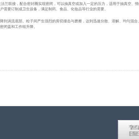
大法兰联接，配合密封圈实现密闭，可以抽真空或加入一定的压力，适用于抽真空、惰
户需要订制成卫生设备，
满足制药、食品、化妆品等行业的需要。
降到涡流底部。粒子间产生强烈的剪切撞击与磨擦，达到迅速分散、溶解、均匀混合
密闭盖和工作组升降。