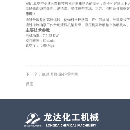
密闭
/
真空型高速分散机带有和容器相吻合的盖子，盖子和容器上下
盖经镜面抛光处理，易清洗。整体造型美观、大方。同时还可根据客
原理：
通过分散盘的高速运转，使物料呈环状流，产生强旋涡，呈螺旋状下
通过控制油泵工作带动液压机架升降，液压机架带动整个传动机构、
主要技术参数
电机功率：
7.5-22 KW
搅拌转速：
85 r/min
真空度：
-0.06 Mp
a
下一个：
低速升降偏心搅拌机
返回