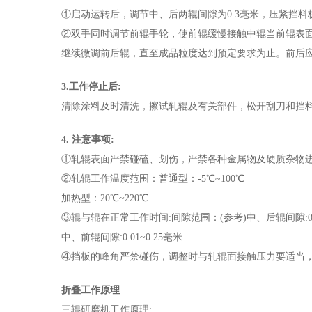
①启动运转后，调节中、后两辊间隙为0.3毫米，压紧挡
②双手同时调节前辊手轮，使前辊缓慢接触中辊当前辊表
继续微调前后辊，直至成品粒度达到预定要求为止。前后
3.工作停止后:
清除涂料及时清洗，擦试轧辊及有关部件，松开刮刀和挡
4. 注意事项:
①轧辊表面严禁碰磕、划伤，严禁各种金属物及硬质杂物
②轧辊工作温度范围：普通型：-5℃~100℃
加热型：20℃~220℃
③辊与辊在正常工作时间:间隙范围：(参考)中、后辊间隙:0.0
中、前辊间隙:0.01~0.25毫米
④挡板的峰角严禁碰伤，调整时与轧辊面接触压力要适当
折叠工作原理
三辊研磨机工作原理: