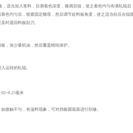
料板，适当加入浆料，目测着色深度，微调后辊，使之着色均匀布满轧辊后
面着色均匀后，锁紧固定螺母，然后调节处料板角度，使之适当轻压在辊
应及时退回料板刮刀。
料板，涂少量机油，然后覆盖蜡纸保护。
进入运转的轧辊。
2~0.25毫米
，如接触不匀，有溢料现象，可对挡板圆弧面进行刮修。