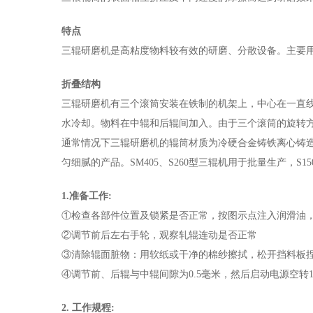
特点
三辊研磨机是高粘度物料较有效的研磨、分散设备。主要
折叠结构
三辊研磨机有三个滚筒安装在铁制的机架上，中心在一直
水冷却。物料在中辊和后辊间加入。由于三个滚筒的旋转方
通常情况下三辊研磨机的辊筒材质为冷硬合金铸铁离心铸造
匀细腻的产品。SM405、S260型三辊机用于批量生产，S1
1.准备工作:
①检查各部件位置及锁紧是否正常，按图示点注入润滑油
②调节前后左右手轮，观察轧辊连动是否正常
③清除辊面脏物：用软纸或干净的棉纱擦拭，松开挡料板
④调节前、后辊与中辊间隙为0.5毫米，然后启动电源空转1
2. 工作规程: