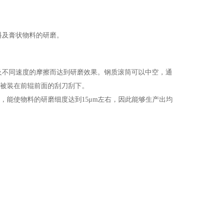
料及膏状物料的研磨。
及不同速度的摩擦而达到研磨效果。钢质滚筒可以中空，通
后被装在前辊前面的刮刀刮下。
，能使物料的研磨细度达到15μm左右，因此能够生产出均