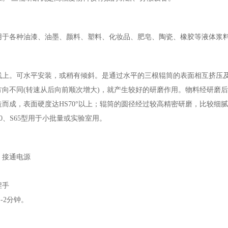
用于各种油漆、油墨、颜料、塑料、化妆品、肥皂、陶瓷、橡胶等液体浆
线上。可水平安装，或稍有倾斜。是通过水平的三根辊筒的表面相互挤压
向不同(转速从后向前顺次增大)，就产生较好的研磨作用。物料经研磨
而成，表面硬度达HS70°以上；辊筒的圆径经过较高精密研磨，比较细腻
50、S65型用于小批量或实验室用。
，接通电源
捏手
-2分钟。